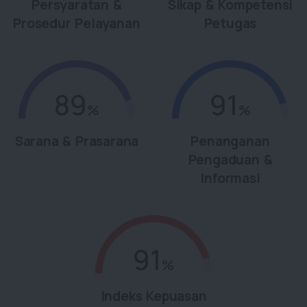
Persyaratan &
Sikap & Kompetensi
Prosedur Pelayanan
Petugas
89
91
Sarana & Prasarana
Penanganan
Pengaduan &
Informasi
91
Indeks Kepuasan