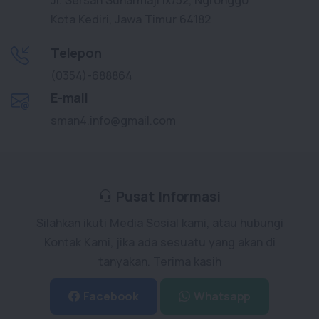
Kota Kediri, Jawa Timur 64182
Telepon
(0354)-688864
E-mail
sman4.info@gmail.com
Pusat Informasi
Silahkan ikuti Media Sosial kami, atau hubungi
Kontak Kami, jika ada sesuatu yang akan di
tanyakan. Terima kasih
Facebook
Whatsapp