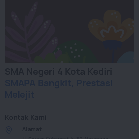
SMA Negeri 4 Kota Kediri
SMAPA Bangkit, Prestasi
Melejit
Kontak Kami
Alamat
Jl. Sersan Suharmaji Ix/52, Ngronggo