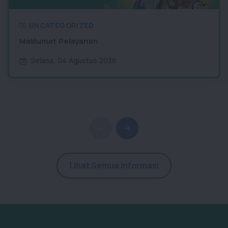
UNCATEGORIZED
Maklumat Pelayanan
Selasa, 04 Agustus 2026
Lihat Semua Informasi