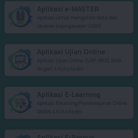
Aplikasi e-MASTER
Apilkasi untuk mengelola data dan
layanan kepegawaian (ASN)
Aplikasi Ujian Online
Aplikasi Ujian Online (USP-BKS) SMA
Negeri 4 Kota Kediri
Aplikasi E-Learning
Aplikasi Elearning/Pembelajaran Online
SMAN 4 Kota Kediri
Aplikasi E-Perpus