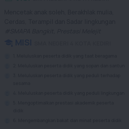
Mencetak anak soleh, Berakhlak mulia,
Cerdas, Terampil dan Sadar lingkungan
#SMAPA Bangkit, Prestasi Melejit
MISI
SMA NEGERI 4 KOTA KEDIRI
1. Meluluskan peserta didik yang taat beragama
2. Meluluskan peserta didik yang sopan dan santun
3. Meluluskan peserta didik yang peduli terhadap
sesama
4. Meluluskan peserta didik yang peduli lingkungan
5. Mengoptimalkan prestasi akademik peserta
didik
6. Mengembangkan bakat dan minat peserta didik