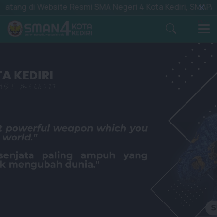
 di Website Resmi SMA Negeri 4 Kota Kediri, SMAPA Bangki
MENU