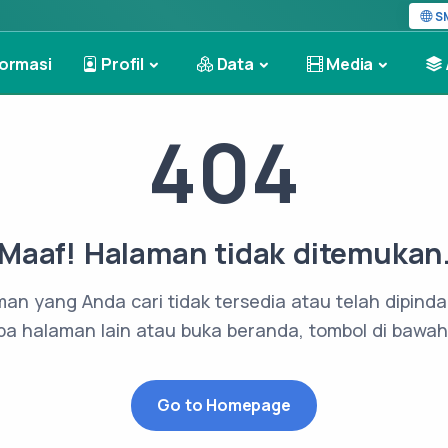
SMA
ormasi
Profil
Data
Media
404
Maaf! Halaman tidak ditemukan
an yang Anda cari tidak tersedia atau telah dipind
a halaman lain atau buka beranda, tombol di bawah 
Go to Homepage