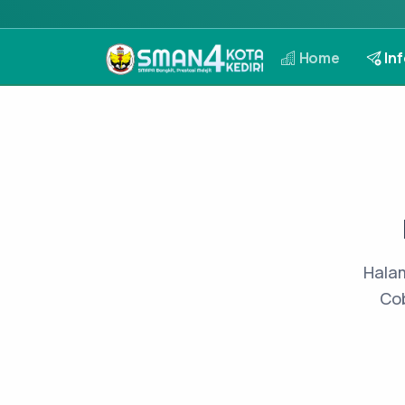
Home
Inf
Halam
Cob