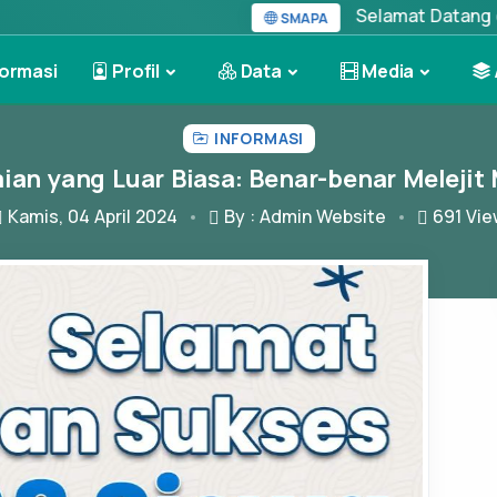
Selamat Datang di Websi
SMAPA
ormasi
Profil
Data
Media
INFORMASI
an yang Luar Biasa: Benar-benar Melejit
Kamis, 04 April 2024
By : Admin Website
691
Vie