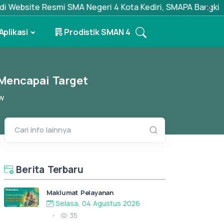
te Resmi SMA Negeri 4 Kota Kediri, SMAPA Bangkit, Prestas
Aplikasi
Prodistik SMAN 4
 Mencapai Target
w
Cari info lainnya
Berita Terbaru
Maklumat Pelayanan
Selasa, 04 Agustus 2026
35