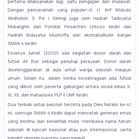
pertama dilaksanakan lagi, yaitu pengajian dan shalawat.
Dengan penceramah yang populer—K. H. Arif Widodo
Abdhulloh, S. Pd. I. Diiringi juga oleh Hadrah Tarbiyatul
Mubalighin dari Pondok Pesantren Lirboyo Kediri dan
Hadrah Bidayatul Mushoffa dari ekstrakulikuler banjari
SMAN 4 Kediri.
Esoknya Jumat (20/10) ada kegiatan donor darah dan
futsal
All Star
sebagai penutup perayaan. Donor darah
diselenggarakan di aula untuk warga sekolah maupun
umum. Selain itu, dalam lomba keolahragaan ada futsal
yang diikuti oleh peserta gabungan antara siswa kelas X,
XI, XII, dan mahasiswa PLP II UNP Kediri.
Doa terbaik untuk sekolah tercinta pada Dies Natalis ke-41
ini, semoga SMAN 4 Kediri dapat mencetak generasi emas
yang berilmu dan berakhlak mulia, membawa nama harum
sekolah di kancah nasional atau pun internasional, serta
bangkit dengan prestasi yang melejit.