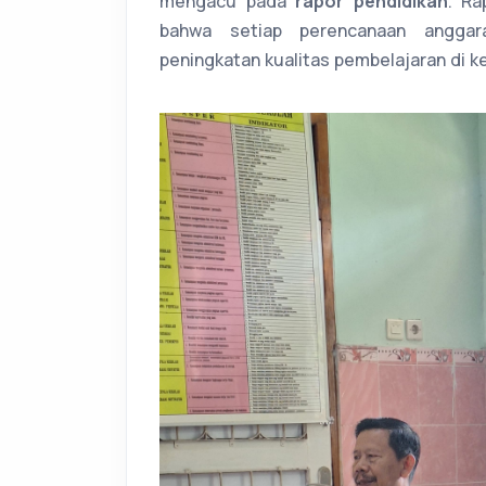
mengacu pada
rapor pendidikan
. Ra
bahwa setiap perencanaan angga
peningkatan kualitas pembelajaran di ke