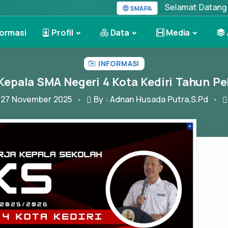
Selamat Datang di Website Resmi SM
SMAPA
ormasi
Profil
Data
Media
INFORMASI
 Kepala SMA Negeri 4 Kota Kediri Tahun P
 27 November 2025
By : Adnan Husada Putra,S.Pd