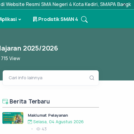
A Negeri 4 Kota Kediri, SMAPA Bangkit, Prestasi Melejit
Aplikasi
Prodistik SMAN 4
elajaran 2025/2026
715
View
Cari info lainnya
Berita Terbaru
Maklumat Pelayanan
Selasa, 04 Agustus 2026
43