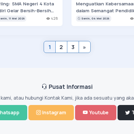
rling: SMA Negeri 4 Kota
Menguatkan Kebersamaa
iri Gelar Bersih-Bersih
dalam Semangat Pendidi
ngkungan Sekolah
428
enin, 11 Mei 2026
Senin, 04 Mei 2026
1
2
3
»
Pusat Informasi
l kami, atau hubungi Kontak Kami, jika ada sesuatu yang aka
hatsapp
Instagram
Youtube