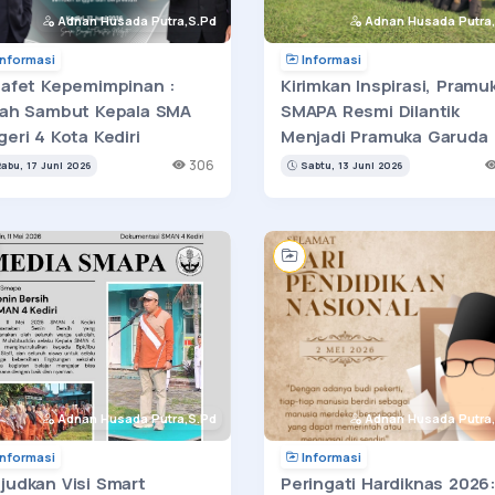
Adnan Husada Putra,S.Pd
Adnan Husada Putra,
nformasi
Informasi
tafet Kepemimpinan :
Kirimkan Inspirasi, Pramu
sah Sambut Kepala SMA
SMAPA Resmi Dilantik
eri 4 Kota Kediri
Menjadi Pramuka Garuda
306
abu, 17 Juni 2026
Sabtu, 13 Juni 2026
Adnan Husada Putra,S.Pd
Adnan Husada Putra,
nformasi
Informasi
judkan Visi Smart
Peringati Hardiknas 2026