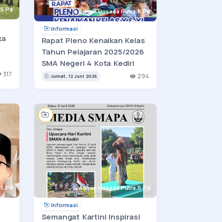
S.Pd
Adnan Husada Putra,S.Pd
Informasi
ka
Rapat Pleno Kenaikan Kelas
Tahun Pelajaran 2025/2026
SMA Negeri 4 Kota Kediri
317
294
Jumat, 12 Juni 2026
S.Pd
Adnan Husada Putra,S.Pd
Informasi
:
Semangat Kartini Inspirasi