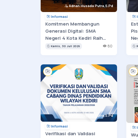
Adnan Husada Putra,S.Pd
Informasi
I
Komitmen Membangun
Es
Generasi Digital: SMA
Pi
Negeri 4 Kota Kediri Raih
Neg
Penghargaan Prodistik dari
80
Kamis, 30 Juli 2026
R
ITS Surabaya
Adnan Husada Putra,S.Pd
Informasi
I
Verifikasi dan Validasi
Wu