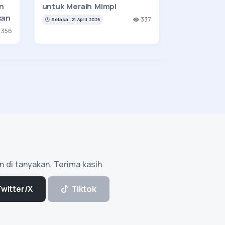
n
untuk Meraih Mimpi
kan
337
Selasa, 21 April 2026
356
n di tanyakan. Terima kasih
Twitter/X
Tiktok