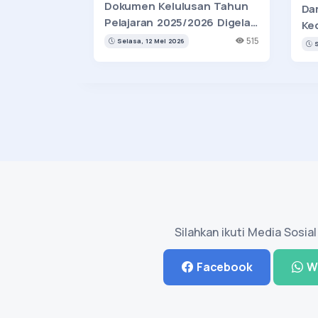
Dokumen Kelulusan Tahun
Da
Pelajaran 2025/2026 Digelar
Ked
di SMA Negeri 4 Kota Kediri
Li
515
Selasa, 12 Mei 2026
S
Silahkan ikuti Media Sosia
Facebook
W