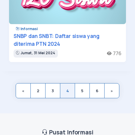
Informasi
SNBP dan SNBT: Daftar siswa yang
diterima PTN 2024
776
Jumat, 31 Mei 2024
«
2
3
4
5
6
»
Pusat Informasi